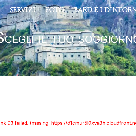
E
SERVIZI
FOTO
BARD E I DINTOR
Scegli il tuo soggiorn
unk 93 failed. (missing: https://d1cmur5l0xva3h.cloudfro