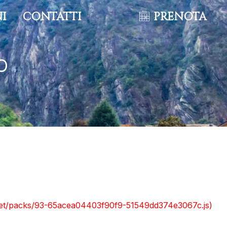
NI
CONTATTI
PRENOTA
o
nt.net/packs/93-65acea04403f90f9-51549dd374e3067c.js)