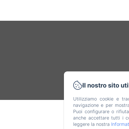
Il nostro sito ut
Utilizziamo cookie e tr
navigazione e per mostrar
Puoi configurare o rifiut
anche accettare tutti i c
leggere la nostra
Informat