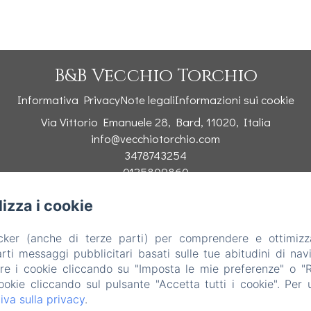
B&B Vecchio Torchio
Informativa Privacy
Note legali
Informazioni sui cookie
Via Vittorio Emanuele 28, Bard, 11020, Italia
info@vecchiotorchio.com
3478743254
0125809860
ilizza i cookie
Funziona con Amenitiz
acker (anche di terze parti) per comprendere e ottimizz
ti messaggi pubblicitari basati sulle tue abitudini di navi
are i cookie cliccando su "Imposta le mie preferenze" o "Rif
ookie cliccando sul pulsante "Accetta tutti i cookie". Per ul
iva sulla privacy
.