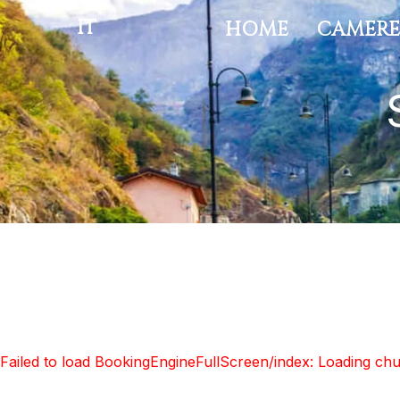
IT
HOME
CAMER
Failed to load BookingEngineFullScreen/index: Loading ch