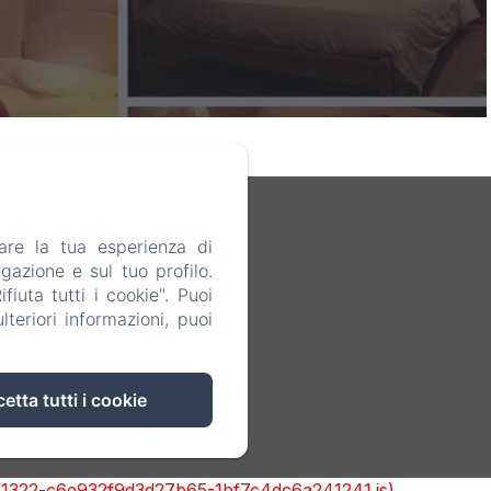
are la tua esperienza di
gazione e sul tuo profilo.
iuta tutti i cookie". Puoi
teriori informazioni, puoi
etta tutti i cookie
cks/1322-c6e932f9d3d27b65-1bf7c4dc6a241241.js)