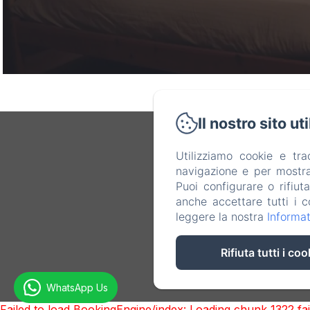
Il nostro sito ut
Utilizziamo cookie e tr
navigazione e per mostrar
Puoi configurare o rifiut
anche accettare tutti i c
leggere la nostra
Informat
Rifiuta tutti i coo
WhatsApp Us
Failed to load BookingEngine/index: Loading chunk 1322 f