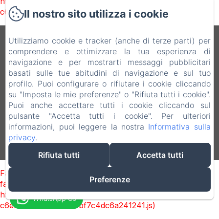
https://d1cmur5l0xva3h.cloudfront.net/packs/1322-
c6e932f9d3d27b65-1bf7c4dc6a241241.js)
Il nostro sito utilizza i cookie
B&B Vecchio Torchio
Utilizziamo cookie e tracker (anche di terze parti) per
comprendere e ottimizzare la tua esperienza di
Informativa Privacy
Note legali
Informazioni sui cookie
navigazione e per mostrarti messaggi pubblicitari
basati sulle tue abitudini di navigazione e sul tuo
Via Vittorio Emanuele 28, Bard, 11020, Italia
profilo. Puoi configurare o rifiutare i cookie cliccando
info@vecchiotorchio.com
su "Imposta le mie preferenze" o "Rifiuta tutti i cookie".
3478743254
Puoi anche accettare tutti i cookie cliccando sul
0125809860
pulsante "Accetta tutti i cookie". Per ulteriori
informazioni, puoi leggere la nostra
Informativa sulla
privacy
.
Funziona con Amenitiz
Rifiuta tutti
Accetta tutti
Failed to load BookingEngine/index: Loading chunk 1322
Preferenze
failed. (missing:
https://d1cmur5l0xva3h.cloudfront.net/packs/1322-
WhatsApp Us
c6e932f9d3d27b65-1bf7c4dc6a241241.js)