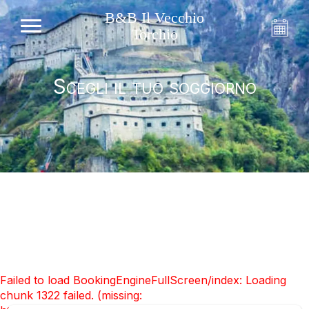
B&B Il Vecchio
Torchio
Scegli il tuo soggiorno
Failed to load BookingEngineFullScreen/index: Loading
chunk 1322 failed. (missing: