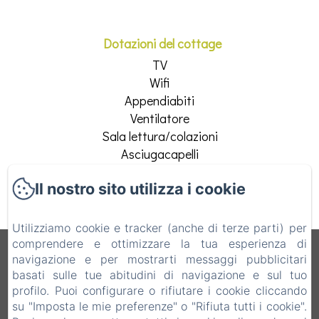
Dotazioni del cottage
TV
Wifi
Appendiabiti
Ventilatore
Sala lettura/colazioni
Asciugacapelli
Vedi tutti i servizi
Il nostro sito utilizza i cookie
Utilizziamo cookie e tracker (anche di terze parti) per
comprendere e ottimizzare la tua esperienza di
B&B Vecchio Torchio
navigazione e per mostrarti messaggi pubblicitari
basati sulle tue abitudini di navigazione e sul tuo
Informativa Privacy
Note legali
Informazioni sui cookie
profilo. Puoi configurare o rifiutare i cookie cliccando
Via Vittorio Emanuele 28, Bard, 11020, Italia
su "Imposta le mie preferenze" o "Rifiuta tutti i cookie".