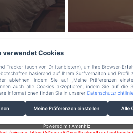
e verwendet Cookies
B&B Vecchio Torchio
d Tracker (auch von Drittanbietern), um Ihre Browser-Erfa
nschutzerklärung
Rechtliche Informationen
Cookie-Informat
otschaften basierend auf Ihrem Surfverhalten und Profil z
Via Vittorio Emanuele 28, Bard, 11020, Italien
der ablehnen, indem Sie auf „Meine Präferenzen einste
info@vecchiotorchio.com
önnen auch alle Cookies akzeptieren, indem Sie auf die S
3478743254
tere Informationen finden Sie in unserer
Datenschutzrichtlini
0125809860
hnen
Meine Präferenzen einstellen
Alle 
Powered mit Amenitiz
ailed. (missing: https://d1cmur5l0xva3h.cloudfront.net/pa