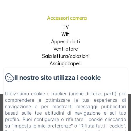
Accessori camera
TV
Wifi
Appendiabiti
Ventilatore
Sala lettura/colazioni
Asciugacapelli
Vedi tutti i servizi
Il nostro sito utilizza i cookie
Utilizziamo cookie e tracker (anche di terze parti) per
comprendere e ottimizzare la tua esperienza di
B&B Vecchio Torchio
navigazione e per mostrarti messaggi pubblicitari
basati sulle tue abitudini di navigazione e sul tuo
Informativa Privacy
Note legali
Informazioni sui cookie
profilo. Puoi configurare o rifiutare i cookie cliccando
Via Vittorio Emanuele 28, Bard, 11020, Italia
su "Imposta le mie preferenze" o "Rifiuta tutti i cookie".