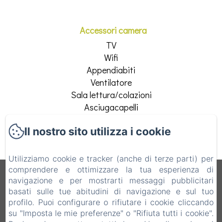
Accessori camera
TV
Wifi
Appendiabiti
Ventilatore
Sala lettura/colazioni
Asciugacapelli
Vedi tutti i servizi
Il nostro sito utilizza i cookie
Utilizziamo cookie e tracker (anche di terze parti) per
comprendere e ottimizzare la tua esperienza di
B&B Vecchio Torchio
navigazione e per mostrarti messaggi pubblicitari
basati sulle tue abitudini di navigazione e sul tuo
Informativa Privacy
Note legali
Informazioni sui cookie
profilo. Puoi configurare o rifiutare i cookie cliccando
Via Vittorio Emanuele 28, Bard, 11020, Italia
su "Imposta le mie preferenze" o "Rifiuta tutti i cookie".