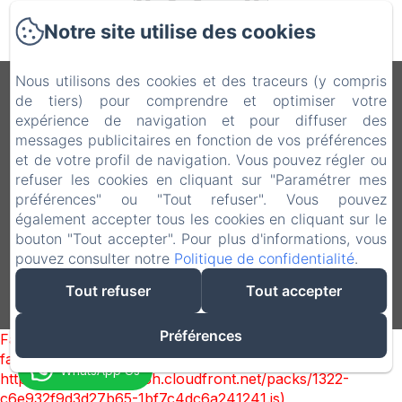
Notre site utilise des cookies
Nous utilisons des cookies et des traceurs (y compris
B&B Vecchio Torchio
de tiers) pour comprendre et optimiser votre
expérience de navigation et pour diffuser des
Politique de confidentialité
Informations légales
messages publicitaires en fonction de vos préférences
Informations sur les cookies
et de votre profil de navigation. Vous pouvez régler ou
Via Vittorio Emanuele 28, Bard, 11020, Italie
refuser les cookies en cliquant sur "Paramétrer mes
info@vecchiotorchio.com
préférences" ou "Tout refuser". Vous pouvez
3478743254
également accepter tous les cookies en cliquant sur le
bouton "Tout accepter". Pour plus d'informations, vous
0125809860
pouvez consulter notre
Politique de confidentialité
.
Tout refuser
Tout accepter
Créé par Amenitiz
Préférences
Failed to load BookingEngine/index: Loading chunk 1322
failed. (missing:
WhatsApp Us
https://d1cmur5l0xva3h.cloudfront.net/packs/1322-
c6e932f9d3d27b65-1bf7c4dc6a241241.js)