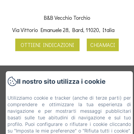
B&B Vecchio Torchio
Via Vittorio Emanuele 28, Bard, 11020, Italia
OTTIENI INDICAZIONI
CHIAMACI
B&B Vecchio Torchio
Il nostro sito utilizza i cookie
Informativa Privacy
Note legali
Informazioni sui cookie
Via Vittorio Emanuele 28, Bard, 11020, Italia
Utilizziamo cookie e tracker (anche di terze parti) per
info@vecchiotorchio.com
comprendere e ottimizzare la tua esperienza di
3478743254
navigazione e per mostrarti messaggi pubblicitari
basati sulle tue abitudini di navigazione e sul tuo
0125809860
profilo. Puoi configurare o rifiutare i cookie cliccando
su "Imposta le mie preferenze" o "Rifiuta tutti i cookie".