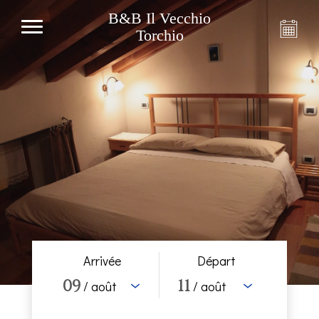
B&B Il Vecchio
Torchio
Arrivée
Départ
09
11
/ août
/ août